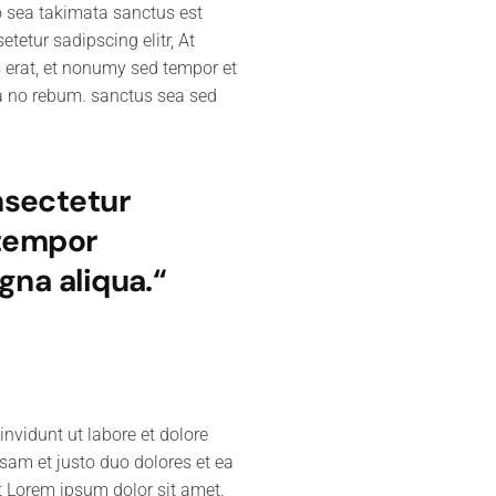
no sea takimata sanctus est
tetur sadipscing elitr, At
erat, et nonumy sed tempor et
na no rebum. sanctus sea sed
nsectetur
 tempor
gna aliqua.“
nvidunt ut labore et dolore
sam et justo duo dolores et ea
t Lorem ipsum dolor sit amet.