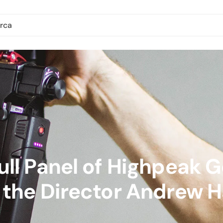
ull Panel of Highpeak
 the Director Andrew 