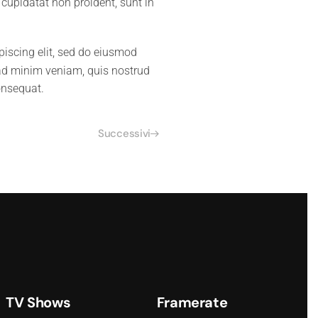
 cupidatat non proident, sunt in
piscing elit, sed do eiusmod
 ad minim veniam, quis nostrud
onsequat.
Successivi
TV Shows
Framerate