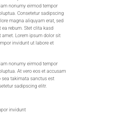
d diam nonumy eirmod tempor
oluptua. Consetetur sadipscing
olore magna aliquyam erat, sed
 ea rebum. Stet clita kasd
t amet. Lorem ipsum dolor sit
mpor invidunt ut labore et
d diam nonumy eirmod tempor
oluptua. At vero eos et accusam
no sea takimata sanctus est
tetur sadipscing elitr.
por invidunt