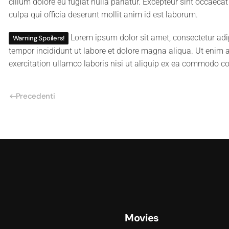
cillum dolore eu fugiat nulla pariatur. Excepteur sint occaecat
culpa qui officia deserunt mollit anim id est laborum.
Lorem ipsum dolor sit amet, consectetur adi
Warning Spoilers!
tempor incididunt ut labore et dolore magna aliqua. Ut enim
exercitation ullamco laboris nisi ut aliquip ex ea commodo c
Precedenti
Movies