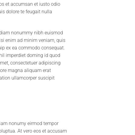
eros et accumsan et iusto odio
is dolore te feugait nulla
sed diam nonummy nibh euismod
wisi enim ad minim veniam, quis
liquip ex ea commodo consequat.
hil imperdiet doming id quod
met, consectetuer adipiscing
olore magna aliquam erat
ation ullamcorper suscipit
d diam nonumy eirmod tempor
oluptua. At vero eos et accusam