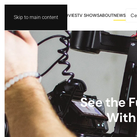
MOVIES
TV SHOWS
ABOUT
NEWS
Skip to main content
See the F
With